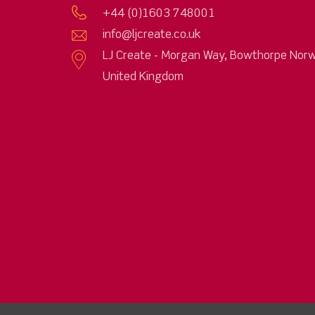
+44 (0)1603 748001
info@ljcreate.co.uk
LJ Create - Morgan Way, Bowthorpe Norw
United Kingdom