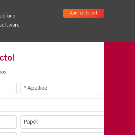
Abrir un ticket
eléfono,
 software.
cto!
ios