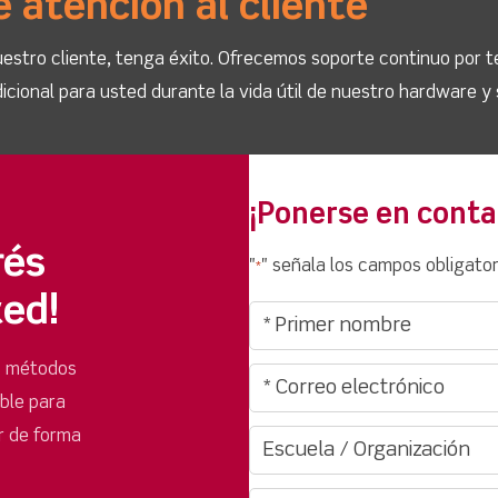
e atención al cliente
stro cliente, tenga éxito. Ofrecemos soporte continuo por t
icional para usted durante la vida útil de nuestro hardware y
¡Ponerse en conta
rés
"
" señala los campos obligator
*
ted!
s métodos
ible para
r de forma