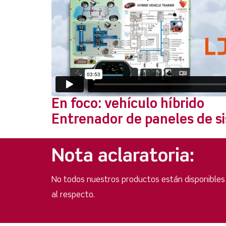
En foco: vehículo híbrido
Entrenador de paneles de s
Nota aclaratoria:
No todos nuestros productos están disponibles
al respecto.