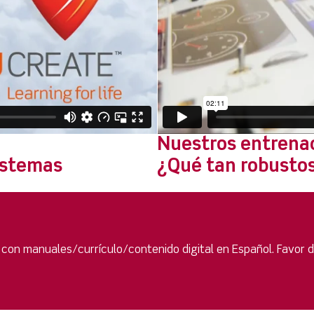
Nuestros entrenad
istemas
¿Qué tan robusto
 con manuales/currículo/contenido digital en Español. Favor