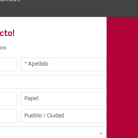
cto!
ios