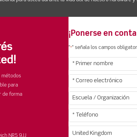
¡Ponerse en conta
rés
"
" señala los campos obligator
*
ted!
s métodos
ible para
r de forma
ich NR5 9JJ