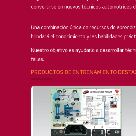
convertirse en nuevos técnicos automotrices de
Una combinación única de recursos de aprendiza
brindará el conocimiento y las habilidades práct
Nuestro objetivo es ayudarlo a desarrollar téc
fallas.
PRODUCTOS DE ENTRENAMIENTO DESTA