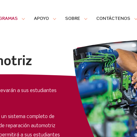
GRAMAS
APOYO
SOBRE
CONTÁCTENOS
otriz
llevarán a sus estudiantes
 un sistema completo de
de reparación automotriz
 permitirá a sus estudiantes