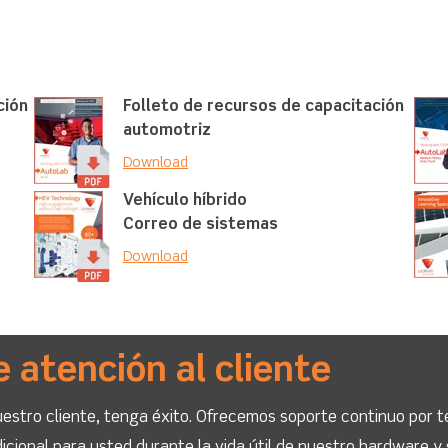
ción
Folleto de recursos de capacitación
automotriz
Download
Vehículo híbrido
Correo de sistemas
Download
e atención al cliente
stro cliente, tenga éxito. Ofrecemos soporte continuo por t
icional para usted durante la vida útil de nuestro hardware y