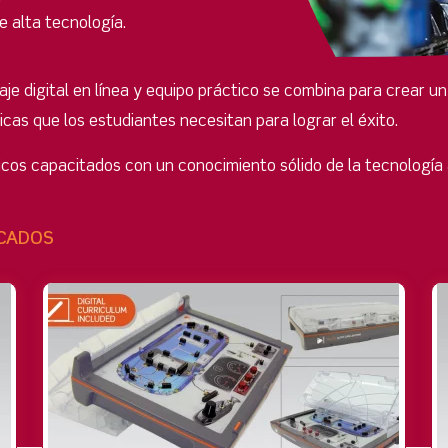
 alta tecnología.
je digital en línea y equipo práctico se combina para crear
icas que los estudiantes necesitan para lograr el éxito.
nicos capacitados con un conocimiento sólido de la tecnología
CADOS