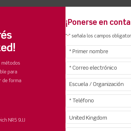
¡Ponerse en conta
rés
"
" señala los campos obligator
*
ted!
s métodos
ible para
r de forma
ich NR5 9JJ