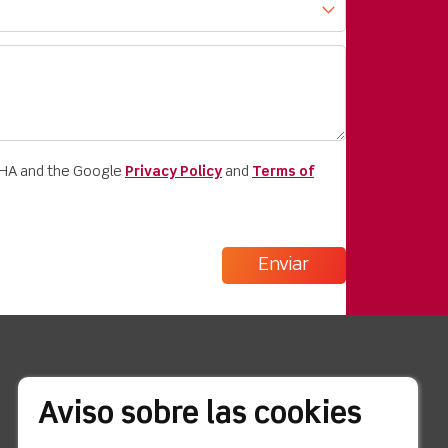
CHA and the Google
Privacy Policy
and
Terms of
enlaces rápidos
Aviso sobre las cookies
Noticias