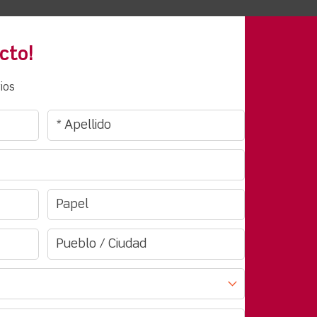
cto!
ios