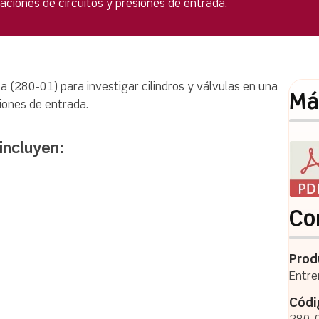
raciones de circuitos y presiones de entrada.
a (280-01) para investigar cilindros y válvulas en una
Má
iones de entrada.
incluyen:
Co
Prod
Entre
Códi