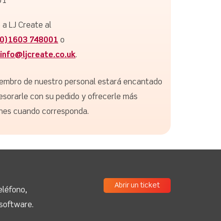
01
 a LJ Create al
(0)1603 748001
o
info@ljcreate.co.uk
.
embro de nuestro personal estará encantado
esorarle con su pedido y ofrecerle más
nes cuando corresponda.
Abrir un ticket
eléfono,
 software.