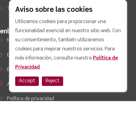
Aviso sobre las cookies
Tecnología automotriz
Utilizamos cookies para proporcionar una
funcionalidad esencial en nuestro sitio web. Con
enlaces rápidos
su consentimiento, también utilizaremos
Noticias
cookies para mejorar nuestros servicios. Para
Estudios de caso
más información, consulte nuestra
Política de
Privacidad
.
Blog
Accept
Reject
Apoyo
Política de privacidad
Twitter
facebook
Youtube
linkedin
Instagram
Copyright © 2022 LJ Create. Reservados todos los derechos.