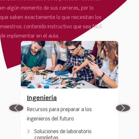
en algún momento de sus carreras, por lo
que saben exactamente lo que necesitan los
maestros: contenido instructivo que sea fácil
de implementar en el aula.
Ingenieria
Te
Previous
Next
les
Recursos para preparar a los
Lle
ás
ingenieros del futuro
pri
tall
Soluciones de laboratorio
completas