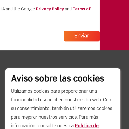
CHA and the Google
Privacy Policy
and
Terms of
enlaces rápidos
Aviso sobre las cookies
Noticias
Utilizamos cookies para proporcionar una
Estudios de caso
funcionalidad esencial en nuestro sitio web. Con
su consentimiento, también utilizaremos cookies
Blog
para mejorar nuestros servicios. Para más
Apoyo
información, consulte nuestra
Política de