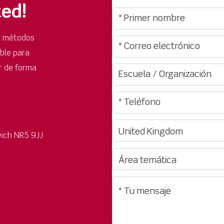
ted!
s métodos
ible para
r de forma
ich NR5 9JJ