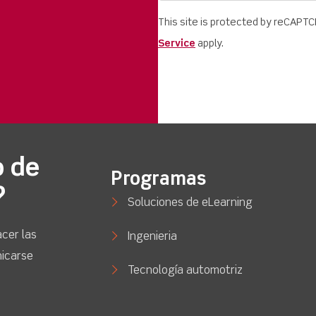
This site is protected by reCAPT
Service
apply.
o de
Programas
?
Soluciones de eLearning
cer las
Ingenieria
nicarse
Tecnología automotriz