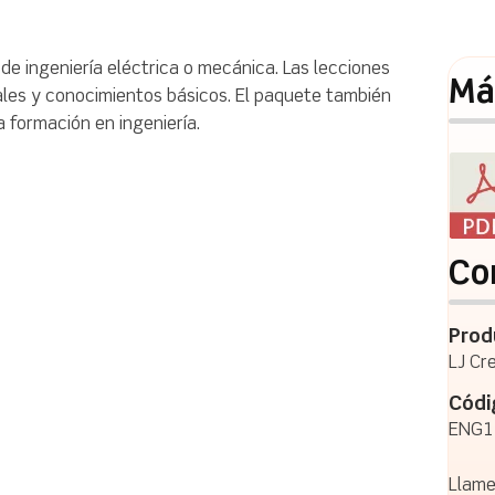
e ingeniería eléctrica o mecánica. Las lecciones
Má
ales y conocimientos básicos. El paquete también
 formación en ingeniería.
Co
Prod
LJ Cr
Códi
ENG1
Llame