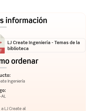
s información
LJ Create Ingeniería - Temas de la
biblioteca
mo ordenar
ucto:
eate Ingeniería
go:
-AL
 a LJ Create al