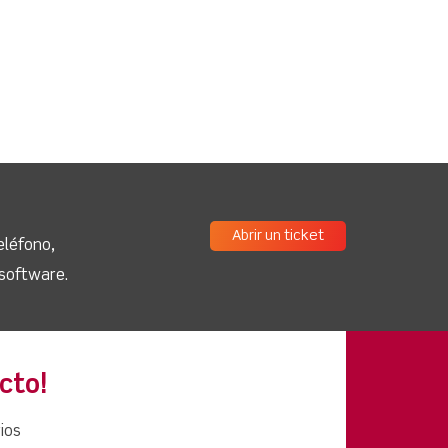
Abrir un ticket
eléfono,
 software.
cto!
ios