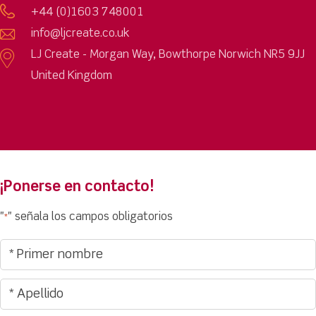
+44 (0)1603 748001
info@ljcreate.co.uk
LJ Create - Morgan Way, Bowthorpe Norwich NR5 9JJ
United Kingdom
¡Ponerse en contacto!
"
" señala los campos obligatorios
*