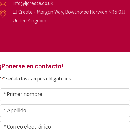
info@ljcreate.co.uk
LJ Create - Morgan Way, Bowthorpe Norwich NR5 9JJ
United Kingdom
¡Ponerse en contacto!
"
" señala los campos obligatorios
*