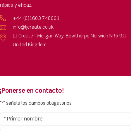
rápida y eficaz.
+44 (0)1603 748001
info@ljcreate.co.uk
LJ Create - Morgan Way, Bowthorpe Norwich NR5 9JJ
United Kingdom
¡Ponerse en contacto!
"
" señala los campos obligatorios
*