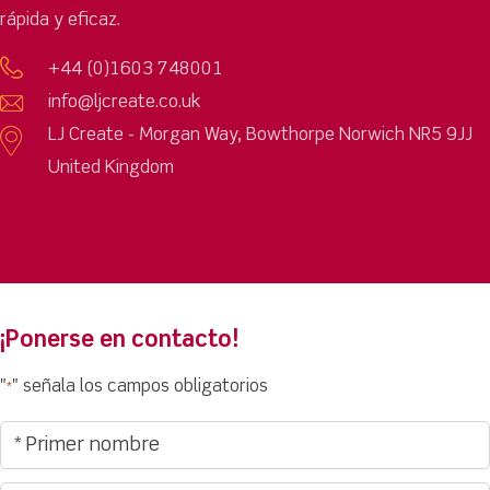
rápida y eficaz.
+44 (0)1603 748001
info@ljcreate.co.uk
LJ Create - Morgan Way, Bowthorpe Norwich NR5 9JJ
United Kingdom
¡Ponerse en contacto!
"
" señala los campos obligatorios
*