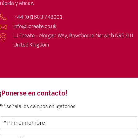
rápida y eficaz.
+44 (0)1603 748001
info@ljcreate.co.uk
LJ Create - Morgan Way, Bowthorpe Norwich NR5 9JJ
United Kingdom
¡Ponerse en contacto!
"
" señala los campos obligatorios
*