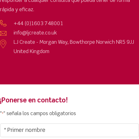
responder a cualquier consulta que pueda tener de forma
rápida y eficaz.
+44 (0)1603 748001
info@ljcreate.co.uk
LJ Create - Morgan Way, Bowthorpe Norwich NR5 9JJ
United Kingdom
¡Ponerse en contacto!
"
" señala los campos obligatorios
*