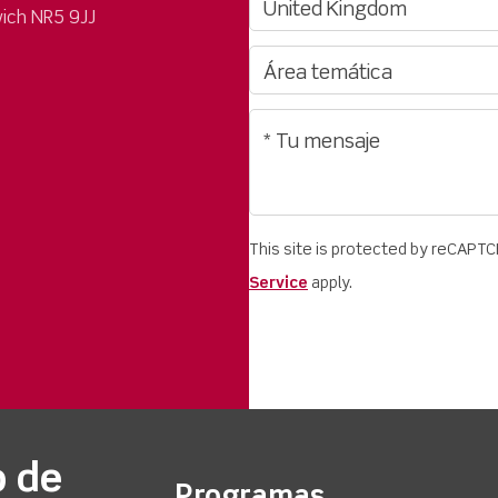
ich NR5 9JJ
This site is protected by reCAPT
Service
apply.
o de