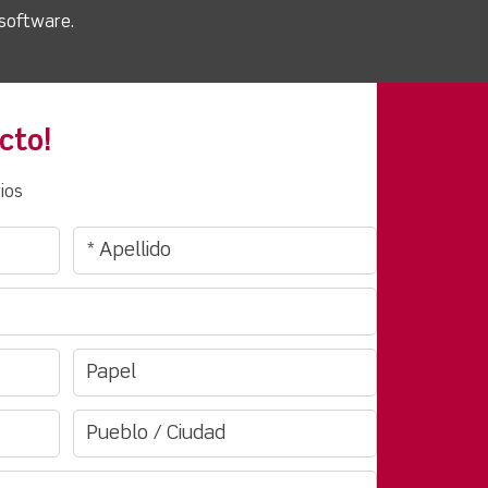
 software.
cto!
ios