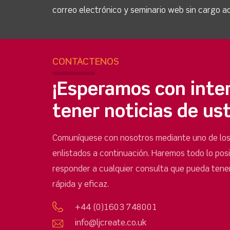
correo electrónico y seminario web sin cargo ad
CONTÁCTENOS
¡Esperamos con inte
tener noticias de us
Comuníquese con nosotros mediante uno de lo
enlistados a continuación. Haremos todo lo pos
responder a cualquier consulta que pueda tene
rápida y eficaz.
+44 (0)1603 748001
info@ljcreate.co.uk