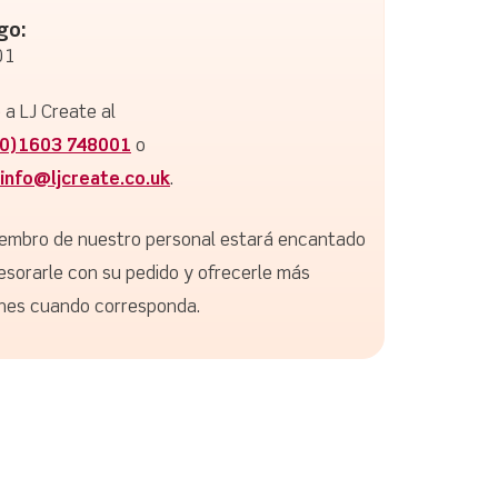
go:
01
 a LJ Create al
(0)1603 748001
o
info@ljcreate.co.uk
.
embro de nuestro personal estará encantado
esorarle con su pedido y ofrecerle más
nes cuando corresponda.