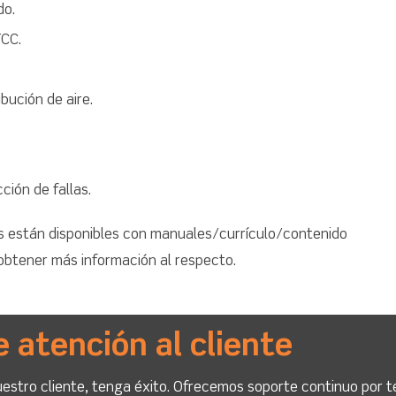
do.
TCC.
bución de aire.
ción de fallas.
 están disponibles con manuales/currículo/contenido
 obtener más información al respecto.
e atención al cliente
stro cliente, tenga éxito. Ofrecemos soporte continuo por t