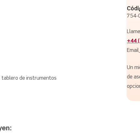
Códi
754-
Llame
+44 
Email
Un mi
de as
e: tablero de instrumentos
opcio
yen: