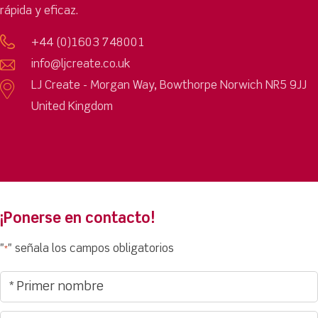
rápida y eficaz.
+44 (0)1603 748001
info@ljcreate.co.uk
LJ Create - Morgan Way, Bowthorpe Norwich NR5 9JJ
United Kingdom
¡Ponerse en contacto!
"
" señala los campos obligatorios
*