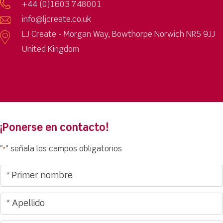
+44 (0)1603 748001
info@ljcreate.co.uk
LJ Create - Morgan Way, Bowthorpe Norwich NR5 9JJ
United Kingdom
¡Ponerse en contacto!
"
" señala los campos obligatorios
*