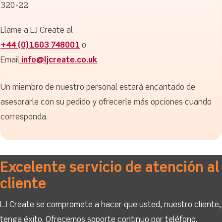
320-22
Llame a LJ Create al
+44 (0)1603 748001
o
Email
info@ljcreate.co.uk
.
Un miembro de nuestro personal estará encantado de
asesorarle con su pedido y ofrecerle más opciones cuando
corresponda.
Excelente servicio de atención al
cliente
LJ Create se compromete a hacer que usted, nuestro cliente,
tenga éxito. Ofrecemos soporte continuo por teléfono,