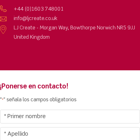
+44 (0)1603 748001
info@ljcreate.co.uk
LJ Create - Morgan Way, Bowthorpe Norwich NR5 9JJ
United Kingdom
¡Ponerse en contacto!
"
" señala los campos obligatorios
*