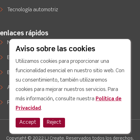
Tecnología automotriz
enlaces rápidos
Noticias
Aviso sobre las cookies
Estudios de caso
Utilizamos cookies para proporcionar una
funcionalidad esencial en nuestro sitio web. Con
Blog
su consentimiento, también utilizaremos
Apoyo
cookies para mejorar nuestros servicios. Para
más información, consulte nuestra
Política de
Política de privacidad
Privacidad
.
Accept
Reject
Twitter
facebook
Youtube
linkedin
Instagram
Copyright © 2022 LJ Create. Reservados todos los derechos.