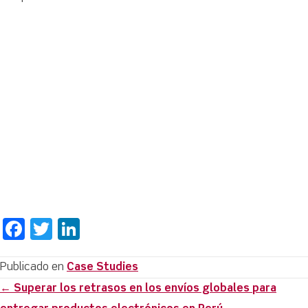
F
T
Li
a
w
n
c
it
k
Publicado en
Case Studies
Posts
← Superar los retrasos en los envíos globales para
e
te
e