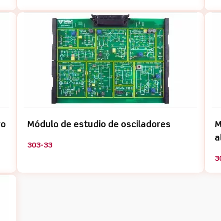
ro
Módulo de estudio de osciladores
M
a
303-33
3