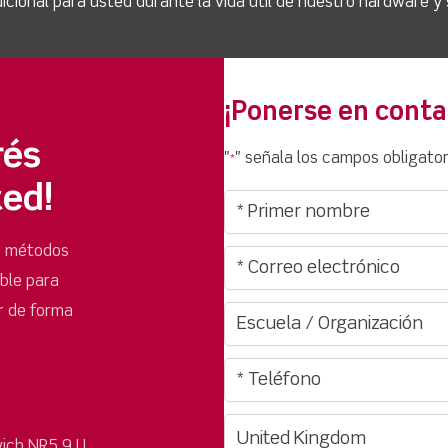
icional para usted durante la vida útil de nuestro hardware y
¡Ponerse en conta
rés
"
" señala los campos obligator
*
ted!
s métodos
ible para
r de forma
ich NR5 9JJ