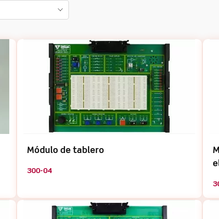
Módulo de tablero
M
e
300-04
3