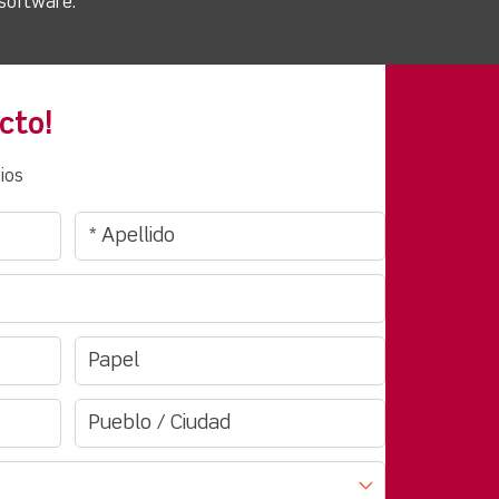
 software.
cto!
ios