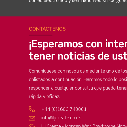
correo electrónico y seminario web sin cargo ad
CONTÁCTENOS
¡Esperamos con inte
tener noticias de us
Comuníquese con nosotros mediante uno de lo
enlistados a continuación. Haremos todo lo pos
responder a cualquier consulta que pueda tene
rápida y eficaz.
+44 (0)1603 748001
info@ljcreate.co.uk
LJ Create - Morgan Way, Bowthorpe Norw