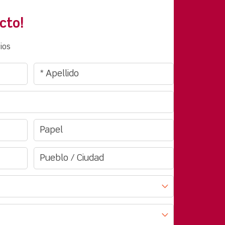
cto!
ios