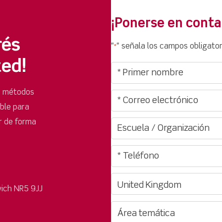
¡Ponerse en conta
rés
"
" señala los campos obligator
*
ted!
s métodos
ible para
r de forma
ich NR5 9JJ