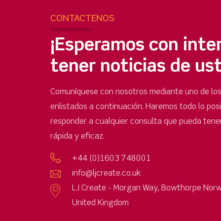
CONTÁCTENOS
¡Esperamos con inte
tener noticias de us
Comuníquese con nosotros mediante uno de lo
enlistados a continuación. Haremos todo lo pos
responder a cualquier consulta que pueda tene
rápida y eficaz.
+44 (0)1603 748001
info@ljcreate.co.uk
LJ Create - Morgan Way, Bowthorpe Norw
United Kingdom