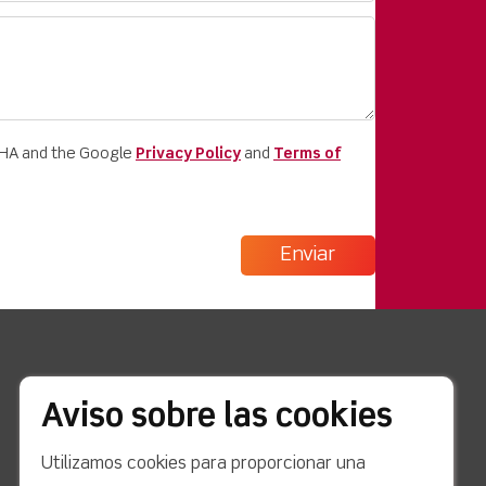
CHA and the Google
Privacy Policy
and
Terms of
enlaces rápidos
Aviso sobre las cookies
Noticias
Utilizamos cookies para proporcionar una
Estudios de caso