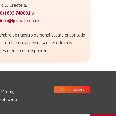
 a LJ Create al
(0)1603 748001
o
info@ljcreate.co.uk
.
embro de nuestro personal estará encantado
esorarle con su pedido y ofrecerle más
nes cuando corresponda.
Abrir un ticket
eléfono,
 software.