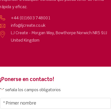
rápida y eficaz.
+44 (0)1603 748001
info@ljcreate.co.uk
LJ Create - Morgan Way, Bowthorpe Norwich NR5 9JJ
United Kingdom
¡Ponerse en contacto!
"
" señala los campos obligatorios
*