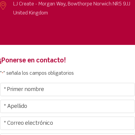
LJ Create - Morgan Way, Bowthorpe Norwich NR5 9JJ
United Kingdom
¡Ponerse en contacto!
"
" señala los campos obligatorios
*